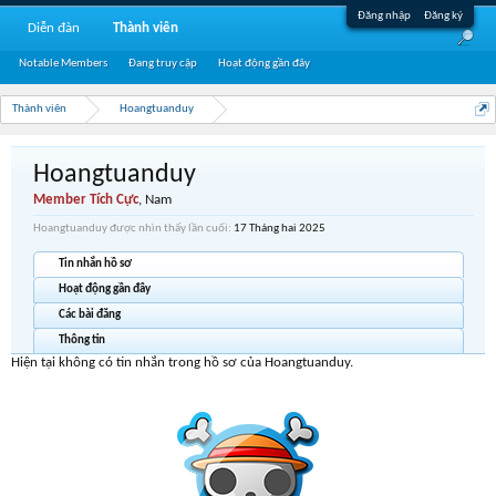
Đăng nhập
Đăng ký
Diễn đàn
Thành viên
Notable Members
Đang truy cập
Hoạt động gần đây
Thành viên
Hoangtuanduy
Hoangtuanduy
Member Tích Cực
, Nam
Hoangtuanduy được nhìn thấy lần cuối:
17 Tháng hai 2025
Tin nhắn hồ sơ
Hoạt động gần đây
Các bài đăng
Thông tin
Hiện tại không có tin nhắn trong hồ sơ của Hoangtuanduy.