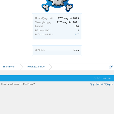
Hoạt động cuối:
17 Tháng hai 2025
Tham gia ngày:
22 Tháng tám 2021
Bài viết:
124
Đã được thích:
3
Điểm thành tích:
347
Giới tính:
Nam
Thành viên
Hoangtuanduy
Liên hệ
Trợ giúp
Forum software by XenForo™
Quy định và Nội quy
Địa điểm món ngon
Địa điểm nhà hàng
Quán cafe kem
Trung tâm mua sắm