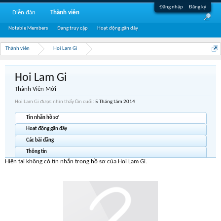
Đăng nhập
Đăng ký
Diễn đàn
Thành viên
Notable Members
Đang truy cập
Hoạt động gần đây
Thành viên
Hoi Lam Gi
Hoi Lam Gi
Thành Viên Mới
Hoi Lam Gi được nhìn thấy lần cuối:
5 Tháng tám 2014
Tin nhắn hồ sơ
Hoạt động gần đây
Các bài đăng
Thông tin
Hiện tại không có tin nhắn trong hồ sơ của Hoi Lam Gi.