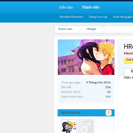
Diễn đàn
Thành viên
Notable Members
Đang truy cập
Hoạt động gần
Thành viên
HRoger
HR
Memb
Chữ 
T
Hiện 
Tham gia ngày:
9 Tháng chín 2016
Bài viết:
236
Đã được thích:
52
Điểm thành tích:
344
Người theo dõi
2