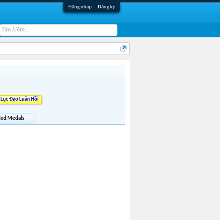
Đăng nhập
Đăng ký
Lục Đạo Luân Hồi
ed Medals
VanHung021099
loan3131999