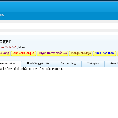
 đây
oger
er Tích Cực
, Nam
Ký Động
Lãnh Chúa Làng Lá
Truyền Thuyết Nhẫn Giả
Thống Lĩnh Ninja
Ninja Thần Thoại
in nhắn hồ sơ
Hoạt động gần đây
Các bài đăng
Thông tin
Award
tại không có tin nhắn trong hồ sơ của HRoger.