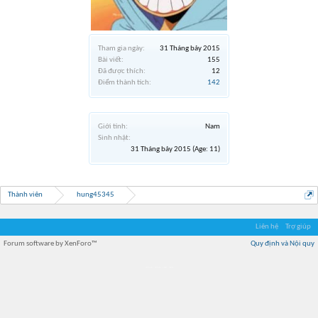
Tham gia ngày:
31 Tháng bảy 2015
Bài viết:
155
Đã được thích:
12
Điểm thành tích:
142
Giới tính:
Nam
Sinh nhật:
31 Tháng bảy 2015
(Age: 11)
Thành viên
hung45345
Liên hệ
Trợ giúp
Forum software by XenForo™
Quy định và Nội quy
Địa điểm món ngon
Địa điểm nhà hàng
Quán cafe kem
Trung tâm mua sắm