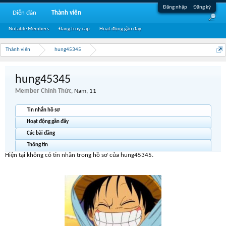
Đăng nhập
Đăng ký
Diễn đàn
Thành viên
Notable Members
Đang truy cập
Hoạt động gần đây
Thành viên
hung45345
hung45345
Member Chính Thức
, Nam, 11
Tin nhắn hồ sơ
Hoạt động gần đây
Các bài đăng
Thông tin
Hiện tại không có tin nhắn trong hồ sơ của hung45345.