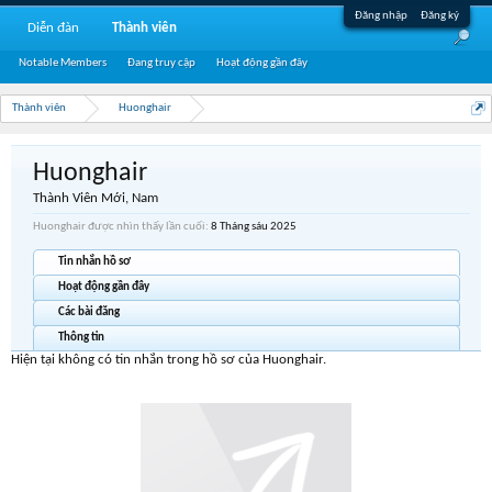
Đăng nhập
Đăng ký
Diễn đàn
Thành viên
Notable Members
Đang truy cập
Hoạt động gần đây
Thành viên
Huonghair
Huonghair
Thành Viên Mới
, Nam
Huonghair được nhìn thấy lần cuối:
8 Tháng sáu 2025
Tin nhắn hồ sơ
Hoạt động gần đây
Các bài đăng
Thông tin
Hiện tại không có tin nhắn trong hồ sơ của Huonghair.