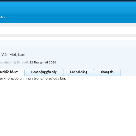
 đây
 Viên Mới
, Nam
ợc nhìn thấy lần cuối:
22 Tháng một 2026
in nhắn hồ sơ
Hoạt động gần đây
Các bài đăng
Thông tin
tại không có tin nhắn trong hồ sơ của Ian.