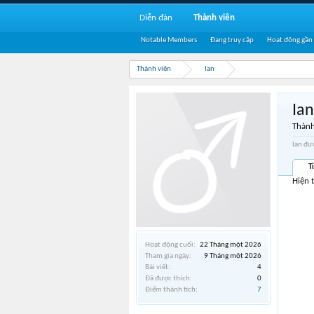
Diễn đàn
Thành viên
Notable Members
Đang truy cập
Hoạt động gần
Thành viên
Ian
Ian
Thành
Ian đư
T
Hiện 
Hoạt động cuối:
22 Tháng một 2026
Tham gia ngày:
9 Tháng một 2026
Bài viết:
4
Đã được thích:
0
Điểm thành tích:
7