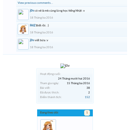
View previous comments...
j0v
có vẻ là mk cùng là ng học tiếng Nhật :v
18 Tháng ba 2016
FAIZ
Biết rồi. :)
18 Tháng ba 2016
j0v
viết bừa :v
18 Tháng ba 2016
Hoạt động cuối:
24 Tháng mười hai 2016
Tham gia ngày:
15 Tháng ba 2016
Bài viết:
38
Đã được thích:
2
Điểm thành tích:
152
Đang theo dõi
1