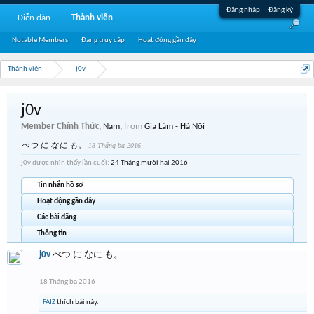
Đăng nhập
Đăng ký
Diễn đàn
Thành viên
Notable Members
Đang truy cập
Hoạt động gần đây
Thành viên
j0v
j0v
Member Chính Thức
, Nam,
from
Gia Lâm - Hà Nội
べつ に なに も。
18 Tháng ba 2016
j0v được nhìn thấy lần cuối:
24 Tháng mười hai 2016
Tin nhắn hồ sơ
Hoạt động gần đây
Các bài đăng
Thông tin
j0v
べつ に なに も。
18 Tháng ba 2016
FAIZ
thích bài này.