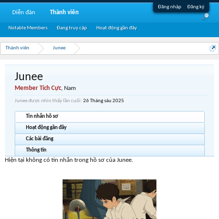
Đăng nhập
Đăng ký
Diễn đàn
Thành viên
Notable Members
Đang truy cập
Hoạt động gần đây
Thành viên
Junee
Junee
Member Tích Cực
, Nam
Junee được nhìn thấy lần cuối:
26 Tháng sáu 2025
Tin nhắn hồ sơ
Hoạt động gần đây
Các bài đăng
Thông tin
Hiện tại không có tin nhắn trong hồ sơ của Junee.