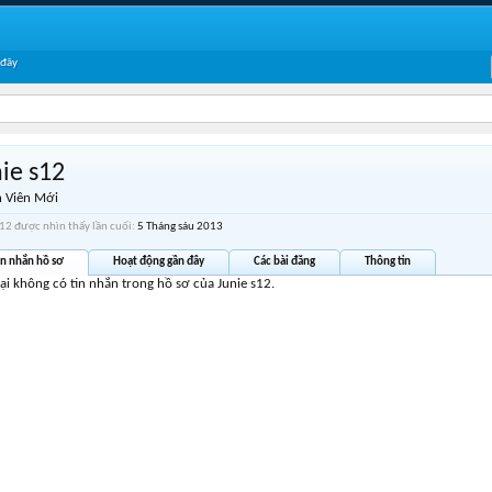
 đây
ie s12
 Viên Mới
s12 được nhìn thấy lần cuối:
5 Tháng sáu 2013
in nhắn hồ sơ
Hoạt động gần đây
Các bài đăng
Thông tin
tại không có tin nhắn trong hồ sơ của Junie s12.