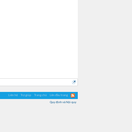
Portgas D. Ace
NewGate
Liên hệ
Trợ giúp
Trang chủ
Lên đầu trang
Quy định và Nội quy