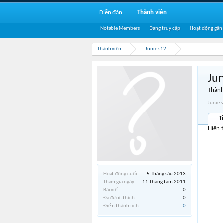
Diễn đàn
Thành viên
Notable Members
Đang truy cập
Hoạt động gần
Thành viên
Junie s12
Jun
Thành
Junie 
T
Hiện 
Hoạt động cuối:
5 Tháng sáu 2013
Tham gia ngày:
11 Tháng tám 2011
Bài viết:
0
Đã được thích:
0
Điểm thành tích:
0