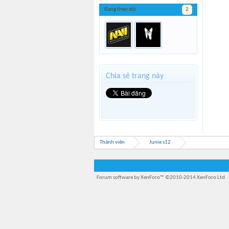
Đang theo dõi
2
Chia sẻ trang này
Thành viên
Junie s12
Forum software by XenForo™
©2010-2014 XenForo Ltd.