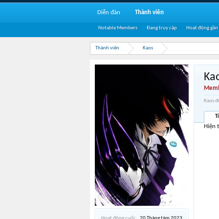
Diễn đàn
Thành viên
Notable Members
Đang truy cập
Hoạt động gần
Thành viên
Kaos
Ka
Memb
Kaos đ
T
Hiện 
Hoạt động cuối:
20 Tháng tám 2023