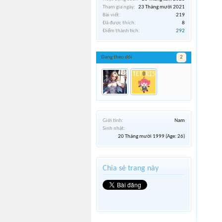
Tham gia ngày:
23 Tháng mười 2021
Bài viết:
219
Đã được thích:
8
Điểm thành tích:
292
Đang theo dõi
2
Giới tính:
Nam
Sinh nhật:
20 Tháng mười 1999
(Age: 26)
Chia sẻ trang này