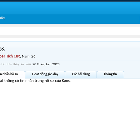
 đây
os
er Tích Cực
, Nam, 26
ược nhìn thấy lần cuối:
20 Tháng tám 2023
in nhắn hồ sơ
Hoạt động gần đây
Các bài đăng
Thông tin
tại không có tin nhắn trong hồ sơ của Kaos.