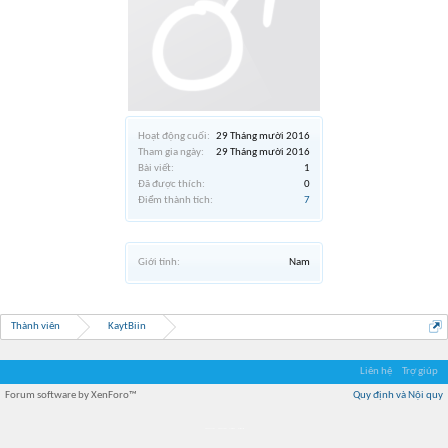
Hoạt động cuối:
29 Tháng mười 2016
Tham gia ngày:
29 Tháng mười 2016
Bài viết:
1
Đã được thích:
0
Điểm thành tích:
7
Giới tính:
Nam
Thành viên
KaytBiin
Liên hệ
Trợ giúp
Forum software by XenForo™
Quy định và Nội quy
Địa điểm món ngon
Địa điểm nhà hàng
Quán cafe kem
Trung tâm mua sắm