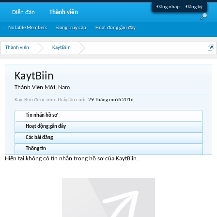
Đăng nhập
Đăng ký
Diễn đàn
Thành viên
Notable Members
Đang truy cập
Hoạt động gần đây
Thành viên
KaytBiin
KaytBiin
Thành Viên Mới
, Nam
KaytBiin được nhìn thấy lần cuối:
29 Tháng mười 2016
Tin nhắn hồ sơ
Hoạt động gần đây
Các bài đăng
Thông tin
Hiện tại không có tin nhắn trong hồ sơ của KaytBiin.