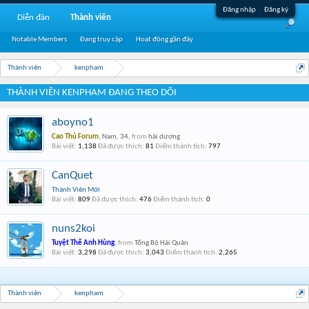
Đăng nhập
Đăng ký
Diễn đàn
Thành viên
Notable Members
Đang truy cập
Hoạt động gần đây
Thành viên
kenpham
THÀNH VIÊN KENPHAM ĐANG THEO DÕI
aboyno1
Cao Thủ Forum
, Nam, 34,
from
hải dương
Bài viết:
1,138
Đã được thích:
81
Điểm thành tích:
797
CanQuet
Thành Viên Mới
Bài viết:
809
Đã được thích:
476
Điểm thành tích:
0
nuns2koi
Tuyệt Thế Anh Hùng
,
from
Tổng Bộ Hải Quân
Bài viết:
3,298
Đã được thích:
3,043
Điểm thành tích:
2,265
Thành viên
kenpham