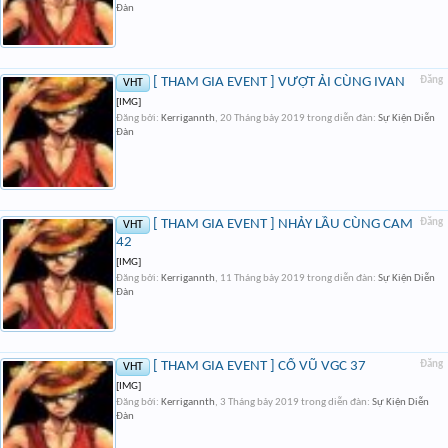
Đàn
[ THAM GIA EVENT ] VƯỢT ẢI CÙNG IVAN
Đăng
VHT
[IMG]
Đăng bởi:
Kerrigannth
,
20 Tháng bảy 2019
trong diễn đàn:
Sự Kiện Diễn
Đàn
[ THAM GIA EVENT ] NHẢY LẦU CÙNG CAM
Đăng
VHT
42
[IMG]
Đăng bởi:
Kerrigannth
,
11 Tháng bảy 2019
trong diễn đàn:
Sự Kiện Diễn
Đàn
[ THAM GIA EVENT ] CỔ VŨ VGC 37
Đăng
VHT
[IMG]
Đăng bởi:
Kerrigannth
,
3 Tháng bảy 2019
trong diễn đàn:
Sự Kiện Diễn
Đàn