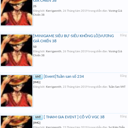
GIẢ CHIẾN 38
25
Đăng bởi:
Kerrigannth
,
26 Tháng tám 2019
trong diễn đàn:
Vương Giả
Chiến 38
[MINIGAME SIÊU BỰ-SIÊU KHỔNG LỒ]VƯƠNG
Đăng
GIẢ CHIẾN 38
50
Đăng bởi:
Kerrigannth
,
26 Tháng tám 2019
trong diễn đàn:
Vương Giả
Chiến 38
[Event]Tuần san số 234
Đăng
VHT
[IMG]
Đăng bởi:
Kerrigannth
,
23 Tháng tám 2019
trong diễn đàn:
Tuần San VHT
[ THAM GIA EVENT ] CỔ VŨ VGC 38
Đăng
VHT
[IMG]
Đăng bởi:
Kerrigannth
,
23 Tháng tám 2019
trong diễn đàn:
Sự Kiện Diễn