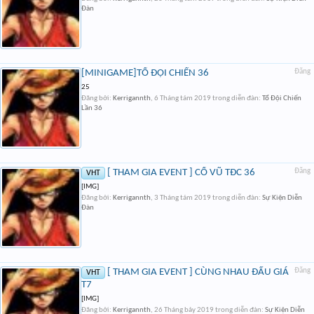
Đàn
[MINIGAME]TỔ ĐỘI CHIẾN 36
Đăng
25
Đăng bởi:
Kerrigannth
,
6 Tháng tám 2019
trong diễn đàn:
Tổ Đội Chiến
Lần 36
[ THAM GIA EVENT ] CỔ VŨ TĐC 36
Đăng
VHT
[IMG]
Đăng bởi:
Kerrigannth
,
3 Tháng tám 2019
trong diễn đàn:
Sự Kiện Diễn
Đàn
[ THAM GIA EVENT ] CÙNG NHAU ĐẤU GIÁ
Đăng
VHT
T7
[IMG]
Đăng bởi:
Kerrigannth
,
26 Tháng bảy 2019
trong diễn đàn:
Sự Kiện Diễn