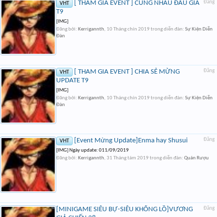
[ THAM GIA EVENT ] CÙNG NHAU ĐẤU GIÁ
Đăng
VHT
T9
[IMG]
Đăng bởi:
Kerrigannth
,
10 Tháng chín 2019
trong diễn đàn:
Sự Kiện Diễn
Đàn
[ THAM GIA EVENT ] CHIA SẺ MỪNG
Đăng
VHT
UPDATE T9
[IMG]
Đăng bởi:
Kerrigannth
,
10 Tháng chín 2019
trong diễn đàn:
Sự Kiện Diễn
Đàn
[Event Mừng Update]Enma hay Shusui
Đăng
VHT
[IMG] Ngày update: 011/09/2019
Đăng bởi:
Kerrigannth
,
31 Tháng tám 2019
trong diễn đàn:
Quán Rượu
[MINIGAME SIÊU BỰ-SIÊU KHỔNG LỒ]VƯƠNG
Đăng