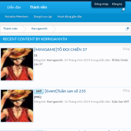
Đăng nhập
Đăng ký
Diễn đàn
Thành viên
Notable Members
Đang truy cập
Hoạt động gần đây
Thành viên
Kerrigannth
RECENT CONTENT BY KERRIGANNTH
[MINIGAME]TỔ ĐỘI CHIẾN 37
Đăng
15
Đăng bởi:
Kerrigannth
,
24 Tháng chín 2019
trong diễn đàn:
Tổ Đội Chiến
Lần 37
[Event]Tuần san số 235
Đăng
VHT
[IMG]
Đăng bởi:
Kerrigannth
,
16 Tháng chín 2019
trong diễn đàn:
Tuần San VHT