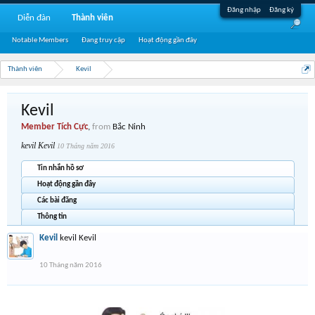
Đăng nhập
Đăng ký
Diễn đàn
Thành viên
Notable Members
Đang truy cập
Hoạt động gần đây
Thành viên
Kevil
Kevil
Member Tích Cực
,
from
Bắc Ninh
kevil Kevil
10 Tháng năm 2016
Tin nhắn hồ sơ
Hoạt động gần đây
Các bài đăng
Thông tin
Kevil
kevil Kevil
10 Tháng năm 2016