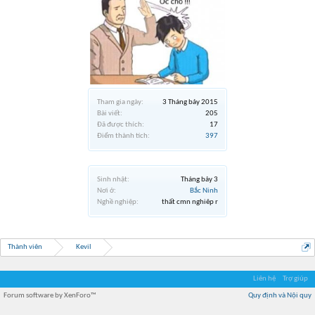
Tham gia ngày:
3 Tháng bảy 2015
Bài viết:
205
Đã được thích:
17
Điểm thành tích:
397
Sinh nhật:
Tháng bảy 3
Nơi ở:
Bắc Ninh
Nghề nghiệp:
thất cmn nghiêp r
Thành viên
Kevil
Liên hệ
Trợ giúp
Forum software by XenForo™
Quy định và Nội quy