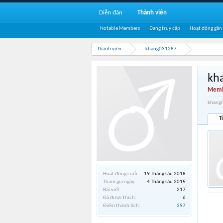
Diễn đàn
Thành viên
Notable Members
Đang truy cập
Hoạt động gần
Thành viên
khang031287
kh
Memb
khang0
T
Hoạt động cuối:
19 Tháng sáu 2018
Tham gia ngày:
4 Tháng sáu 2015
Bài viết:
217
Đã được thích:
6
Điểm thành tích:
397