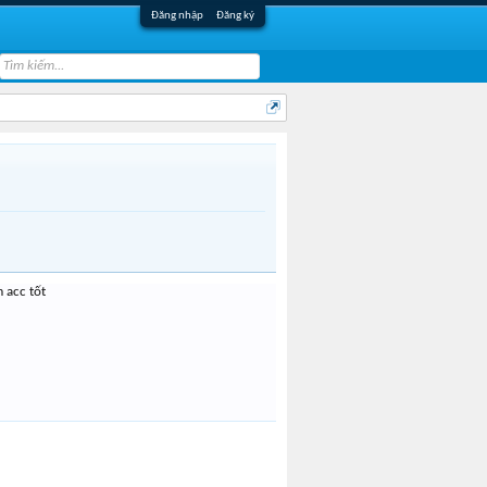
Đăng nhập
Đăng ký
 acc tốt