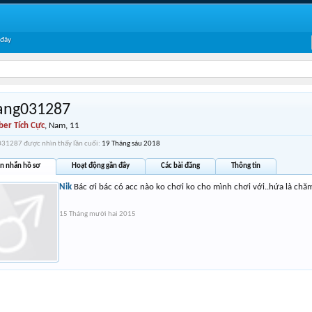
 đây
ang031287
er Tích Cực
, Nam, 11
31287 được nhìn thấy lần cuối:
19 Tháng sáu 2018
in nhắn hồ sơ
Hoạt động gần đây
Các bài đăng
Thông tin
Nik
Bác ơi bác có acc nào ko chơi ko cho mình chơi với..hứa là chăm
15 Tháng mười hai 2015