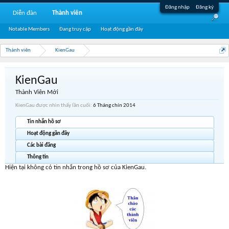
Đăng nhập
Đăng ký
Diễn đàn
Thành viên
Notable Members
Đang truy cập
Hoạt động gần đây
Thành viên
KienGau
KienGau
Thành Viên Mới
KienGau được nhìn thấy lần cuối:
6 Tháng chín 2014
Tin nhắn hồ sơ
Hoạt động gần đây
Các bài đăng
Thông tin
Hiện tại không có tin nhắn trong hồ sơ của KienGau.