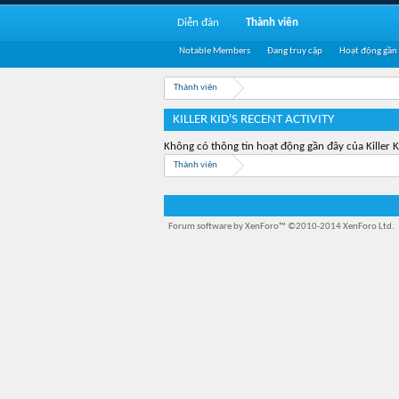
Diễn đàn
Thành viên
Notable Members
Đang truy cập
Hoạt động gần
Thành viên
KILLER KID'S RECENT ACTIVITY
Không có thông tin hoạt động gần đây của Killer K
Thành viên
Forum software by XenForo™
©2010-2014 XenForo Ltd.