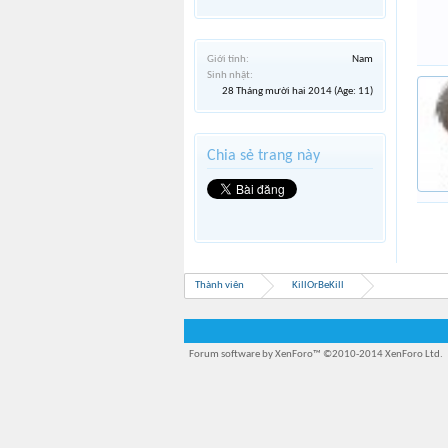
Giới tính:
Nam
Sinh nhật:
28 Tháng mười hai 2014
(Age: 11)
Chia sẻ trang này
Thành viên
KillOrBeKill
Forum software by XenForo™
©2010-2014 XenForo Ltd.