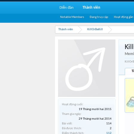
Diễn đàn
Thành viên
Notable Members
Đang truy cập
Hoạt động gần
Thành viên
KillOrBeKill
Kil
Memb
KillOr
T
Hoạt động cuối:
19 Tháng mười hai 2015
Tham gia ngày:
29 Tháng mười hai 2014
Bài viết:
114
Đã được thích:
2
Điểm thành tích:
112