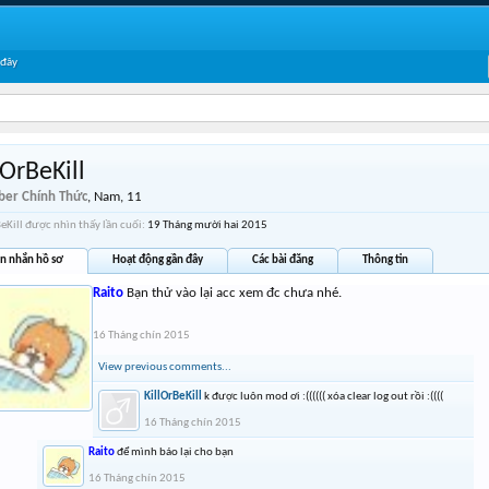
 đây
lOrBeKill
er Chính Thức
, Nam, 11
BeKill được nhìn thấy lần cuối:
19 Tháng mười hai 2015
in nhắn hồ sơ
Hoạt động gần đây
Các bài đăng
Thông tin
Raito
Bạn thử vào lại acc xem đc chưa nhé.
16 Tháng chín 2015
View previous comments...
KillOrBeKill
k được luôn mod ơi :(((((( xóa clear log out rồi :((((
16 Tháng chín 2015
Raito
để mình báo lại cho bạn
16 Tháng chín 2015