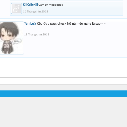
KillOrBeKill
Cảm ơn modddddd
16 Tháng chín 2015
Tên Lửa
Kêu đưa pass check hộ nà méo nghe là sao -_-
15 Tháng chín 2015
Địa điểm món ngon
Địa điểm nhà hàng
Quán cafe kem
Trung tâm mua sắm