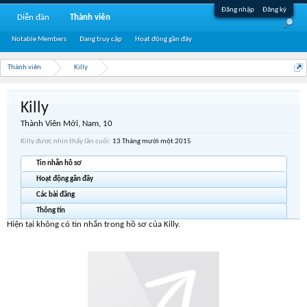
Đăng nhập
Đăng ký
Diễn đàn
Thành viên
Notable Members
Đang truy cập
Hoạt động gần đây
Thành viên
Killy
Killy
Thành Viên Mới
, Nam, 10
Killy được nhìn thấy lần cuối:
13 Tháng mười một 2015
Tin nhắn hồ sơ
Hoạt động gần đây
Các bài đăng
Thông tin
Hiện tại không có tin nhắn trong hồ sơ của Killy.