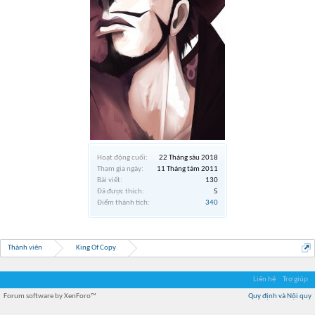
Hoạt động cuối:
22 Tháng sáu 2018
Tham gia ngày:
11 Tháng tám 2011
Bài viết:
130
Đã được thích:
5
Điểm thành tích:
340
Thành viên
King Of Copy
Liên hệ
Trợ giúp
Forum software by XenForo™
Quy định và Nội quy