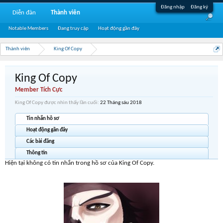
Đăng nhập
Đăng ký
Diễn đàn
Thành viên
Notable Members
Đang truy cập
Hoạt động gần đây
Thành viên
King Of Copy
King Of Copy
Member Tích Cực
King Of Copy được nhìn thấy lần cuối:
22 Tháng sáu 2018
Tin nhắn hồ sơ
Hoạt động gần đây
Các bài đăng
Thông tin
Hiện tại không có tin nhắn trong hồ sơ của King Of Copy.