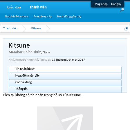
Đăng nhập
Đăng ký
Diễn đàn
Thành viên
Notable Members
Đang truy cập
Hoạt động gần đây
Thành viên
Kitsune
Kitsune
Member Chính Thức
, Nam
Kitsune được nhìn thấy lần cuối:
25 Tháng mười một 2017
Tin nhắn hồ sơ
Hoạt động gần đây
Các bài đăng
Thông tin
Hiện tại không có tin nhắn trong hồ sơ của Kitsune.