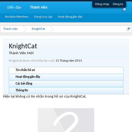
Đăng nhập
Đăng ký
Diễn đàn
Thành viên
Notable Members
Đang truy cập
Hoạt động gần đây
Thành viên
KnightCat
KnightCat
Thành Viên Mới
KnightCat được nhìn thấy lần cuối:
21 Tháng năm 2013
Tin nhắn hồ sơ
Hoạt động gần đây
Các bài đăng
Thông tin
Hiện tại không có tin nhắn trong hồ sơ của KnightCat.