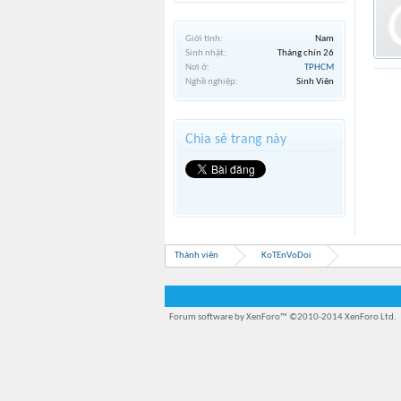
Giới tính:
Nam
Sinh nhật:
Tháng chín 26
Nơi ở:
TPHCM
Nghề nghiệp:
Sinh Viên
Chia sẻ trang này
Thành viên
KoTEnVoDoi
Forum software by XenForo™
©2010-2014 XenForo Ltd.