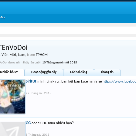
 đây
TEnVoDoi
 Viên Mới
, Nam,
from
TPHCM
oDoi được nhìn thấy lần cuối:
10 Tháng mười một 2015
in nhắn hồ sơ
Hoạt động gần đây
Các bài đăng
Thông tin
SirltUt
mình tìm k ra . bạn kết bạn face mình nè
https://www.facebo
27 Tháng sáu 2015
GG
code CHC mua nhiêu bạn?
5 Tháng sáu 2015