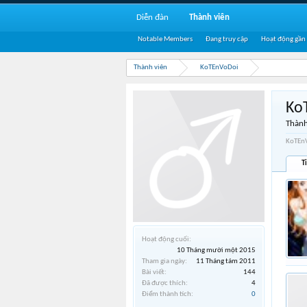
Diễn đàn
Thành viên
Notable Members
Đang truy cập
Hoạt động gần
Thành viên
KoTEnVoDoi
Ko
Thành
KoTEnV
T
Hoạt động cuối:
10 Tháng mười một 2015
Tham gia ngày:
11 Tháng tám 2011
Bài viết:
144
Đã được thích:
4
Điểm thành tích:
0