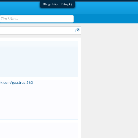
Đăng nhập
Đăng ký
ok.com/gau.truc.963