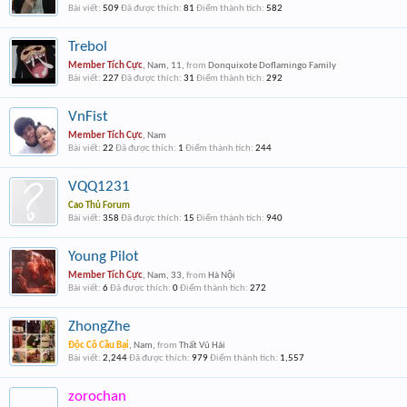
Bài viết:
509
Đã được thích:
81
Điểm thành tích:
582
Trebol
Member Tích Cực
, Nam, 11,
from
Donquixote Doflamingo Family
Bài viết:
227
Đã được thích:
31
Điểm thành tích:
292
VnFist
Member Tích Cực
, Nam
Bài viết:
22
Đã được thích:
1
Điểm thành tích:
244
VQQ1231
Cao Thủ Forum
Bài viết:
358
Đã được thích:
15
Điểm thành tích:
940
Young Pilot
Member Tích Cực
, Nam, 33,
from
Hà Nội
Bài viết:
6
Đã được thích:
0
Điểm thành tích:
272
ZhongZhe
Độc Cô Cầu Bại
, Nam,
from
Thất Vũ Hải
Bài viết:
2,244
Đã được thích:
979
Điểm thành tích:
1,557
zorochan