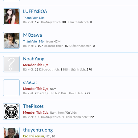
LUFFYxBOA
Thành Viên Mới
Bài viết:
178
Đã được thích:
30
Điểm thành tích:
0
MOzawa
Thành Viên Mới
,
from
HCM
Bài viết:
1,107
Đã được thích:
87
Điểm thành tích:
0
NoahYang
Member Tích Cực
Bài viết:
11
Đã được thích:
8
Điểm thành tích:
290
s2xCat
Member Tích Cực
, Nam
Bài viết:
7
Đã được thích:
0
Điểm thành tích:
272
ThePisces
Member Tích Cực
, Nam,
from
Yên Viên
Bài viết:
130
Đã được thích:
1
Điểm thành tích:
222
thuyentruong
Cao Thủ Forum
, Nữ, 10