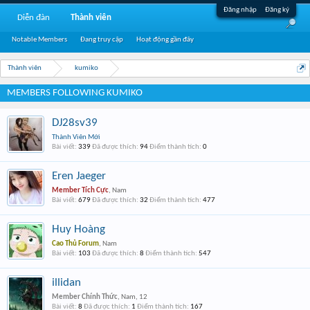
Đăng nhập
Đăng ký
Diễn đàn
Thành viên
Notable Members
Đang truy cập
Hoạt động gần đây
Thành viên
kumiko
MEMBERS FOLLOWING KUMIKO
DJ28sv39
Thành Viên Mới
Bài viết:
339
Đã được thích:
94
Điểm thành tích:
0
Eren Jaeger
Member Tích Cực
, Nam
Bài viết:
679
Đã được thích:
32
Điểm thành tích:
477
Huy Hoàng
Cao Thủ Forum
, Nam
Bài viết:
103
Đã được thích:
8
Điểm thành tích:
547
illidan
Member Chính Thức
, Nam, 12
Bài viết:
8
Đã được thích:
1
Điểm thành tích:
167