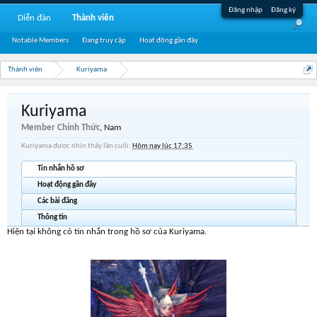
Đăng nhập
Đăng ký
Diễn đàn
Thành viên
Notable Members
Đang truy cập
Hoạt động gần đây
Thành viên
Kuriyama
Kuriyama
Member Chính Thức
, Nam
Kuriyama được nhìn thấy lần cuối:
Hôm nay lúc 17:35
Tin nhắn hồ sơ
Hoạt động gần đây
Các bài đăng
Thông tin
Hiện tại không có tin nhắn trong hồ sơ của Kuriyama.