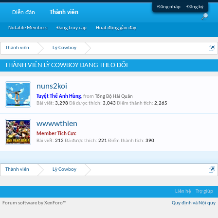
Đăng nhập
Đăng ký
Diễn đàn
Thành viên
Notable Members
Đang truy cập
Hoạt động gần đây
Thành viên
Lỳ Cowboy
THÀNH VIÊN LỲ COWBOY ĐANG THEO DÕI
nuns2koi
Tuyệt Thế Anh Hùng
,
from
Tổng Bộ Hải Quân
Bài viết:
3,298
Đã được thích:
3,043
Điểm thành tích:
2,265
wwwwthien
Member Tích Cực
Bài viết:
212
Đã được thích:
221
Điểm thành tích:
390
Thành viên
Lỳ Cowboy
Liên hệ
Trợ giúp
Forum software by XenForo™
Quy định và Nội quy