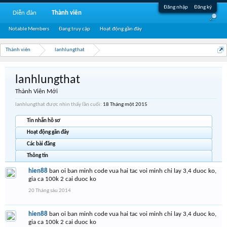
Đăng nhập
Đăng ký
Diễn đàn
Thành viên
Notable Members
Đang truy cập
Hoạt động gần đây
Thành viên
lanhlungthat
lanhlungthat
Thành Viên Mới
lanhlungthat được nhìn thấy lần cuối:
18 Tháng một 2015
Tin nhắn hồ sơ
Hoạt động gần đây
Các bài đăng
Thông tin
hien88
ban oi ban minh code vua hai tac voi minh chi lay 3,4 duoc ko,
gia ca 100k 2 cai duoc ko
20 Tháng sáu 2014
hien88
ban oi ban minh code vua hai tac voi minh chi lay 3,4 duoc ko,
gia ca 100k 2 cai duoc ko