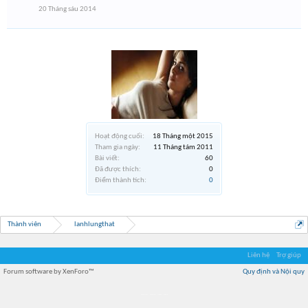
20 Tháng sáu 2014
Hoạt động cuối:
18 Tháng một 2015
Tham gia ngày:
11 Tháng tám 2011
Bài viết:
60
Đã được thích:
0
Điểm thành tích:
0
Thành viên
lanhlungthat
Liên hệ
Trợ giúp
Forum software by XenForo™
Quy định và Nội quy
Địa điểm món ngon
Địa điểm nhà hàng
Quán cafe kem
Trung tâm mua sắm