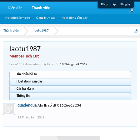
Đăng nhập
Đăng ký
Diễn đàn
Thành viên
Notable Members
Đang truy cập
Hoạt động gần đây
Thành viên
laotu1987
laotu1987
Member Tích Cực
laotu1987 được nhìn thấy lần cuối:
18 Tháng một 2017
Tin nhắn hồ sơ
Hoạt động gần đây
Các bài đăng
Thông tin
quadenqua
Alo lh số đt 01626662234
28 Tháng tám 2015