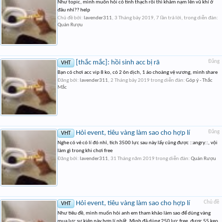
Như topic, mình muốn hỏi có tinh thạch rồi thì khảm nạm lên vũ khí ở
đâu nhỉ?? help
Chủ đề bởi:
lavender311
,
3 Tháng bảy 2019
, 7 lần trả lời, trong diễn đàn:
Quán Rượu
[thắc mắc]: hồi sinh acc bị rã
Đăng
VHT
Bạn có chơi acc vip 8 ko, có 2 ôn dịch, 1 áo choàng vệ vương, mình share
Đăng bởi:
lavender311
,
2 Tháng bảy 2019
trong diễn đàn:
Góp ý - Thắc
Mắc
Hỏi event, tiêu vàng làm sao cho hợp lí
Đăng
VHT
Nghe có vẻ có lí đó nhỉ, tích 3500 lực sau này lấy cũng được ::angry::, vội
làm gì trong khi chơi free
Đăng bởi:
lavender311
,
31 Tháng năm 2019
trong diễn đàn:
Quán Rượu
Hỏi event, tiêu vàng làm sao cho hợp lí
Chủ đề
VHT
Như tiêu đề, mình muốn hỏi anh em tham khảo làm sao để dùng vàng
mua lực sự kiện này hợp lí nhất. Mình đã dùng 250 lực free, được 55 kẹo.