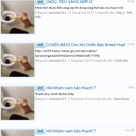
[HỎI]: TIÊU VÀNG HỢP LÝ
Đăng
VHT
Mình tích được 80k vàng vậy thì dùng vàng thế nào cho hợp lí nhỉ
Đăng bởi:
lavender311
,
12 Tháng tám 2019
trong diễn đàn:
Góp ý - Thắc
Mắc
[CHIẾN BÁO] Cho Xin Chiến Báo Breed Mad
Đăng
VHT
http://s444-haitac.haitac-gs.com/api/replay?
serverid=game20444&bid=229fe061bf57749b
Đăng bởi:
lavender311
,
3 Tháng tám 2019
trong diễn đàn:
Chiến Báo
Hỏi khảm nạm bảo thạch??
Đăng
VHT
Thank nha, mình đã tìm thấy
Đăng bởi:
lavender311
,
3 Tháng bảy 2019
trong diễn đàn:
Quán Rượu
Hỏi khảm nạm bảo thạch??
Chủ đề
VHT