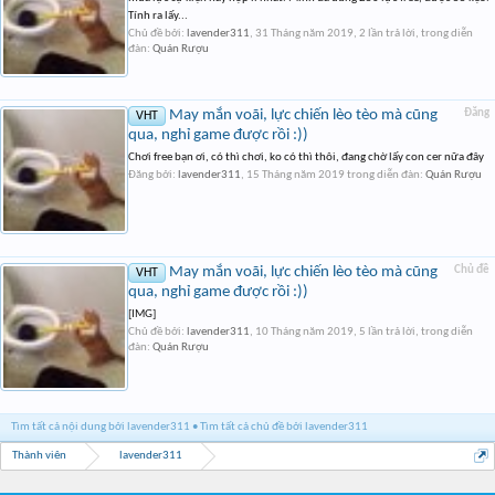
Tính ra lấy...
Chủ đề bởi:
lavender311
,
31 Tháng năm 2019
, 2 lần trả lời, trong diễn
đàn:
Quán Rượu
May mắn voãi, lực chiến lèo tèo mà cũng
Đăng
VHT
qua, nghỉ game được rồi :))
Chơi free bạn ơi, có thì chơi, ko có thì thôi, đang chờ lấy con cer nữa đây
Đăng bởi:
lavender311
,
15 Tháng năm 2019
trong diễn đàn:
Quán Rượu
May mắn voãi, lực chiến lèo tèo mà cũng
Chủ đề
VHT
qua, nghỉ game được rồi :))
[IMG]
Chủ đề bởi:
lavender311
,
10 Tháng năm 2019
, 5 lần trả lời, trong diễn
đàn:
Quán Rượu
Tìm tất cả nội dung bởi lavender311
Tìm tất cả chủ đề bởi lavender311
Thành viên
lavender311