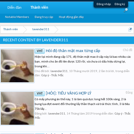
Đăng nhập
Đăng ký
Diễn đàn
Thành viên
Notable Members
Đang truy cập
Hoạt động gần đây
Thành viên
lavender311
RECENT CONTENT BY LAVENDER311
Hỏi độ thân mật max từng cấp
Chủ đề
VHT
Hiện tại mình đang cấp 175, độ thân mật max ở cấp này là bao nhiêu các
bạn, mình cho ăn đồ lên được 120 rồi, và chưa có dấu hiệu dừng lại,
trong khi...
Chủ đề bởi:
lavender311
,
10 Tháng mười 2019
, 2 lần trả lời, trong diễn
đàn:
Góp ý - Thắc Mắc
[HỎI]: TIÊU VÀNG HỢP LÝ
Đăng
VHT
Có mấy phương án thế này, 1 là làm quả dực long hết 100k vàng, 2 là
bung lụa đợt event đổi thưởng lấy thần thạch và trái thức tỉnh, 3 là tiêu
75k lấy...
Đăng bởi:
lavender311
,
14 Tháng tám 2019
trong diễn đàn:
Góp ý - Thắc
Mắc