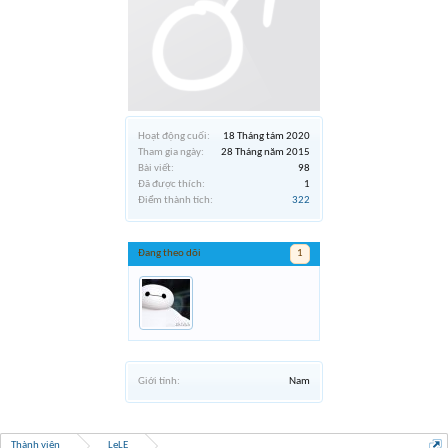
Hoạt động cuối:
18 Tháng tám 2020
Tham gia ngày:
28 Tháng năm 2015
Bài viết:
98
Đã được thích:
1
Điểm thành tích:
322
Đang theo dõi
1
Giới tính:
Nam
Thành viên
LeLE