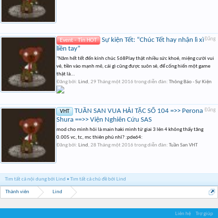
Sự kiện Tết: “Chúc Tết hay nhận lì xì
Đăng
Event - Tin HOT
liền tay”
"Năm hết tết đến kính chúc 568Play thật nhiều sức khoẻ, miệng cười vui
vẻ, tiền vào mạnh mẽ, cái gì cũng được suôn sẻ, để cống hiến một game
thật là...
Đăng bởi:
Lind
,
29 Tháng một 2016
trong diễn đàn:
Thông Báo - Sự Kiện
TUẦN SAN VUA HẢI TẶC SỐ 104 =>> Perona
Đăng
VHT
Shura ==>> Viện Nghiên Cứu SAS
mod cho mình hỏi là main haki mình từ giai 3 lên 4 không thấy tăng
0.005 vc, tc, mc thiên phú nhỉ? :pde64:
Đăng bởi:
Lind
,
28 Tháng một 2016
trong diễn đàn:
Tuần San VHT
Tìm tất cả nội dung bởi Lind
Tìm tất cả chủ đề bởi Lind
Thành viên
Lind
Liên hệ
Trợ giúp