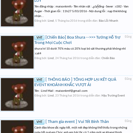
LUỸ
Tên đăng nhập : maisonkmfs - Tên nhân vật : ﻱ๖ۣۜNắng - Sever : s182 - Van
Auger - Thời gian lỗi : 11h27 5/03/2016 - Nội dung lỗi : nạp thẻ không
nhận...
Đăng bởi:
Lind
,
5 Tháng ba 2016
trong diễn đàn:
Báo Lỗi Nhanh
[Chiến Báo] Boa Shura -->>> Tướng Hỗ Trợ
Đăng
VHT
Trong Mọi Cuộc Chơi
shura lvl 10 dưới 70% máu có 20% loại bỏ sát thương phải không nhỉ
:cat4
Đăng bởi:
Lind
,
24 Tháng hai 2016
trong diễn đàn:
Chiến Báo
[ THÔNG BÁO ] TỔNG HỢP LẠI KẾT QUẢ
Đăng
VHT
EVENT KHOẢNH KHẮC VƯỢT ẢI
Tên : Lind Mail :
maisonkmf@gmail.com
Đăng bởi:
Lind
,
23 Tháng hai 2016
trong diễn đàn:
Hậu Trường Event
[ Tham gia event ] Vui Tết Bính Thân
Đăng
VHT
Cành đào khoe sắc ngày tết, một nét đẹp không thể thiếu trong những
ngày tết quê em Chúc anh em hải tặc có 1 năm mới an khang thịnh