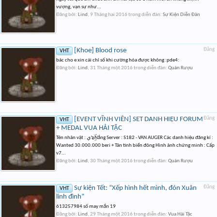
vượng, vạn sự như...
Đăng bởi:
Lind
,
9 Tháng hai 2016
trong diễn đàn:
Sự Kiện Diễn Đàn
[Khoe] Blood rose
Đăng
VHT
bác cho e xin cái chỉ số khi cường hóa được không :pde4:
Đăng bởi:
Lind
,
31 Tháng một 2016
trong diễn đàn:
Quán Rượu
[EVENT VĨNH VIỄN] SET DANH HIỆU FORUM
Đăng
VHT
+ MEDAL VUA HẢI TẶC
Tên nhân vật : ﻱ๖ۣۜNắng Server : S182 - VAN AUGER Các danh hiệu đăng kí :
Wanted 30.000.000 beri + Tân tinh biển đông Hình ảnh chứng minh : Cấp
v7...
Đăng bởi:
Lind
,
30 Tháng một 2016
trong diễn đàn:
Quán Rượu
Sự kiện Tết: “Xếp hình hết mình, đón Xuân
Đăng
VHT
linh đình”
613257984 số may mắn 19
Đăng bởi:
Lind
,
29 Tháng một 2016
trong diễn đàn:
Vua Hải Tặc