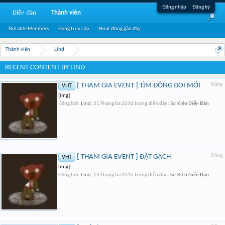
Đăng nhập
Đăng ký
Diễn đàn
Thành viên
Notable Members
Đang truy cập
Hoạt động gần đây
Thành viên
Lind
RECENT CONTENT BY LIND
[ THAM GIA EVENT ] TÌM ĐỒNG ĐỘI MỚI
Đăng
VHT
[img]
Đăng bởi:
Lind
,
21 Tháng ba 2016
trong diễn đàn:
Sự Kiện Diễn Đàn
[ THAM GIA EVENT ] ĐẶT GẠCH
Đăng
VHT
[img]
Đăng bởi:
Lind
,
15 Tháng ba 2016
trong diễn đàn:
Sự Kiện Diễn Đàn