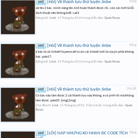
[Hỏi] Về thành tựu thử luyện Jinbe
Đăng
VHT
ok tks 2 bác, mình nâng lên JinS hoàn thành được rồi, còn cái JinH là lỗi
dịch thuật nên không biết :cat3
Đăng bởi:
Lind
,
14 Tháng ba 2016
trong diễn đàn:
Quán Rượu
[Hỏi] Về thành tựu thử luyện Jinbe
Đăng
VHT
ý bác là cái JinbeH là penoraH à còn cái JinbeS mới là của jin phải không
bác :pde17:
Đăng bởi:
Lind
,
14 Tháng ba 2016
trong diễn đàn:
Quán Rượu
[Hỏi] Về thành tựu thử luyện Jinbe
Chủ đề
VHT
Có bác nào làm được 2 cái thành tựu này không, e có jinH rồi mà không
làm được :pde20: [img] [img]
Chủ đề bởi:
Lind
,
14 Tháng ba 2016
, 9 lần trả lời, trong diễn đàn:
Quán
Rượu
[LỖI] NẠP NHƯNG KO NHẬN ĐC CODE TÍCH
Đăng
VHT