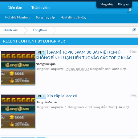
Đăng nhập
Đăng ký
Diễn đàn
Thành viên
Notable Members
Đang truy cập
Hoạt động gần đây
Thành viên
LongRiver
RECENT CONTENT BY LONGRIVER
[SPAM] TOPIC SPAM 30 BÀI VIẾT (CMT) -
Đăng
VHT
KHÔNG BÌNH LUẬN LIÊN TỤC VÀO CÁC TOPIC KHÁC
Nhớ game quá
Đăng bởi:
LongRiver
,
Thứ hai lúc 09:16
trong diễn đàn:
Quán Rượu
Xin cấp lại acc cũ
Đăng
VHT
Đúng rồi đó bác
Đăng bởi:
LongRiver
,
1 Tháng mười 2023
trong diễn đàn:
Quán Rượu