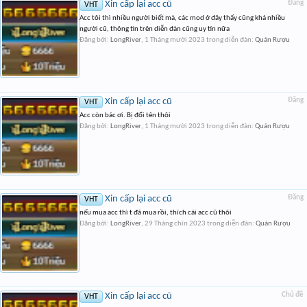
Xin cấp lại acc cũ
Đăng
VHT
Acc tôi thì nhiều người biết mà, các mod ở đây thấy cũng khá nhiều
người cũ, thông tin trên diễn đàn cũng uy tín nữa
Đăng bởi:
LongRiver
,
1 Tháng mười 2023
trong diễn đàn:
Quán Rượu
Xin cấp lại acc cũ
Đăng
VHT
Acc còn bác ơi. Bị đổi tên thôi
Đăng bởi:
LongRiver
,
1 Tháng mười 2023
trong diễn đàn:
Quán Rượu
Xin cấp lại acc cũ
Đăng
VHT
nếu mua acc thì t đã mua rồi, thích cái acc cũ thôi
Đăng bởi:
LongRiver
,
29 Tháng chín 2023
trong diễn đàn:
Quán Rượu
Xin cấp lại acc cũ
Chủ đề
VHT