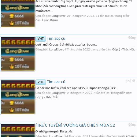
Acc cũ của mình từng top 1 LC, ngày xưa bỏ game có tặng lại cho người
khác (đổi cả thông tin). Giờ người ta đã nghỉ chơi 2-3 năm rồi, mình
muốn chơi...
Chủ đề bởi:
LongRiver
,
29 Tháng chín 2023
, 11 lần trả lời, trong diễn
đàn:
Quán Rượu
Tim acc cũ
Đăng
VHT
quên mất Group là gì rồi bác ạ ::after_boom::
Đăng bởi:
LongRiver
,
4 Tháng chín 2022
trong diễn đàn:
Góp ý - Thắc Mắc
Tim acc cũ
Chủ đề
VHT
Có bác nào biết ai cầm acc Gạo.s195 CH Kpop không ạ. Tks!
Chủ đề bởi:
LongRiver
,
2 Tháng chín 2022
, 4 lần trả lời, trong diễn đàn:
Góp ý - Thắc Mắc
[TRỰC TUYẾN] VƯƠNG GIẢ CHIẾN MÙA 52
Đăng
Ôi nhớ game quá. Đáng tiếc
Đăng bởi:
LongRiver
,
24 Tháng sáu 2021
trong diễn đàn:
Vương Giả Chiến