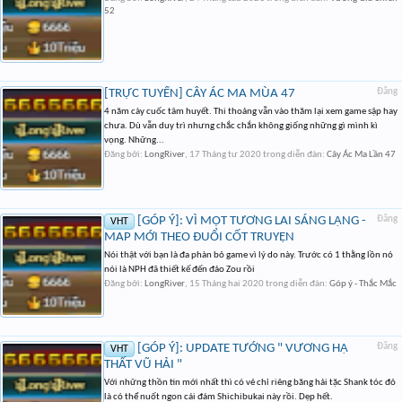
52
[TRỰC TUYẾN] CÂY ÁC MA MÙA 47
Đăng
4 năm cày cuốc tâm huyết. Thi thoảng vẫn vào thăm lại xem game sập hay
chưa. Dù vẫn duy trì nhưng chắc chắn không giống những gì mình kì
vọng. Những...
Đăng bởi:
LongRiver
,
17 Tháng tư 2020
trong diễn đàn:
Cây Ác Ma Lần 47
[GÓP Ý]: VÌ MỘT TƯƠNG LAI SÁNG LẠNG -
Đăng
VHT
MAP MỚI THEO ĐUỔI CỐT TRUYỆN
Nói thật với bạn là đa phàn bỏ game vì lý do này. Trước có 1 thằng lồn nó
nói là NPH đã thiết kế đến đảo Zou rồi
Đăng bởi:
LongRiver
,
15 Tháng hai 2020
trong diễn đàn:
Góp ý - Thắc Mắc
[GÓP Ý]: UPDATE TƯỚNG " VƯƠNG HẠ
Đăng
VHT
THẤT VŨ HẢI "
Với những thồn tin mới nhất thì có vẻ chỉ riêng băng hải tặc Shank tóc đỏ
là có thể nuốt ngon cái đám Shichibukai này rồi. Dẹp hết.