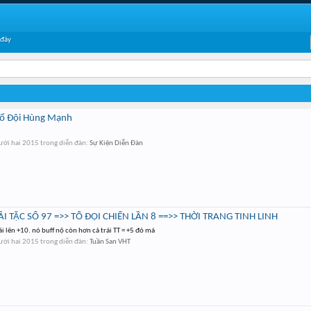
 đây
Tổ Đội Hùng Mạnh
ười hai 2015
trong diễn đàn:
Sự Kiện Diễn Đàn
 TẶC SỐ 97 =>> TỔ ĐỘI CHIẾN LẦN 8 ==>> THỜI TRANG TINH LINH
ái lên +10. nó buff nộ còn hơn cả trái TT = +5 đó má
ười hai 2015
trong diễn đàn:
Tuần San VHT