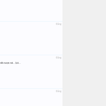
Đăng
Đăng
ến nược né... (có...
Đăng