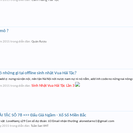
ám 2015
trong diễn đàn:
 mô ?
ám 2015
trong diễn đàn:
Quán Rượu
những gì tại offline sinh nhật Vua Hải Tặc?
 add ợ. nưng nà nặn nội, nên tận Nà Nội nới nược nam nự nì nó nắm, add ính code no nững nai nông n
Sinh Nhật Vua Hải Tặc Lần 3
ám 2015
trong diễn đàn:
 TẶC SỐ 78 =>> Đấu Giá Ngầm - Xổ Số Miền Bắc
 vật: LoveNamj.s29 Con số dự đoán: 63 Email nhận thưởng:
alonestarno1@gmail.com
ảy 2015
trong diễn đàn:
Tuần San VHT