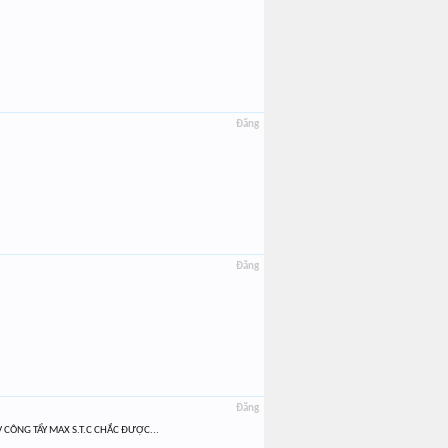
Đăng
Đăng
Đăng
 CÔNG TẨY MAX S.T.C CHẮC ĐƯỢC...