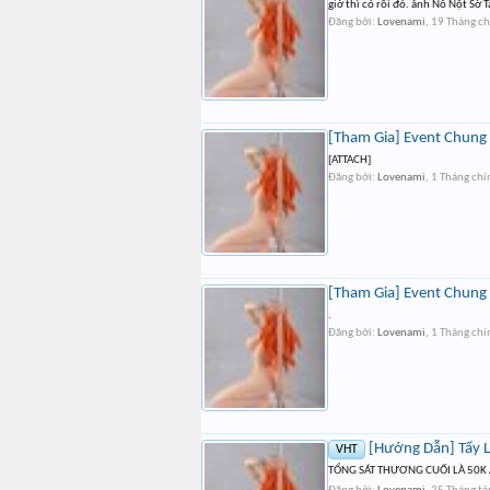
giờ thì có rồi đó. ảnh Nô Nột Sờ 
Đăng bởi:
Lovenami
,
19 Tháng c
[Tham Gia] Event Chung 
[ATTACH]
Đăng bởi:
Lovenami
,
1 Tháng chí
[Tham Gia] Event Chung 
.
Đăng bởi:
Lovenami
,
1 Tháng chí
[Hướng Dẫn] Tẩy L
VHT
TỔNG SÁT THƯƠNG CUỐI LÀ 50K À