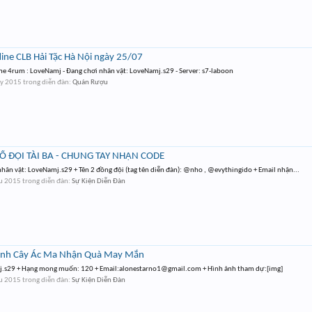
line CLB Hải Tặc Hà Nội ngày 25/07
me 4rum : LoveNamj - Đang chơi nhân vật: LoveNamj.s29 - Server: s7-laboon
ảy 2015
trong diễn đàn:
Quán Rượu
TỔ ĐỘI TÀI BA - CHUNG TAY NHẬN CODE
 nhân vật: LoveNamj.s29 + Tên 2 đồng đội (tag tên diễn đàn): @nho , @evythingido + Email nhận...
áu 2015
trong diễn đàn:
Sự Kiện Diễn Đàn
 Ảnh Cây Ác Ma Nhận Quà May Mắn
j.s29 + Hạng mong muốn: 120 + Email:
alonestarno1@gmail.com
+ Hình ảnh tham dự:[img]
áu 2015
trong diễn đàn:
Sự Kiện Diễn Đàn