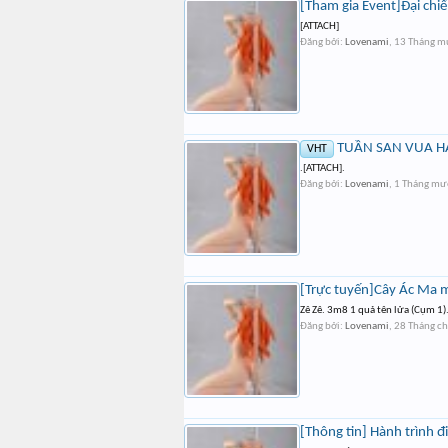
[Tham gia Event]Đại chi
[ATTACH]
Đăng bởi:
Lovenami
,
13 Tháng m
TUẦN SAN VUA HẢI 
VHT
.[ATTACH].
Đăng bởi:
Lovenami
,
1 Tháng mư
[Trực tuyến]Cây Ác Ma 
Zê Zê. 3m8 1 quả tên lửa (Cụm 1).
Đăng bởi:
Lovenami
,
28 Tháng c
[Thông tin] Hành trình đ