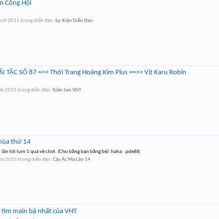
ến Công Hội
ười 2015
trong diễn đàn:
Sự Kiện Diễn Đàn
TẶC SỐ 87 =>> Thời Trang Hoàng Kim Plus ==>> Vịt Karu Robin
ời 2015
trong diễn đàn:
Tuần San VHT
mùa thứ 14
 lần tới lụm 1 quả về chơi. (Cho bằng bạn bằng bè) :haha: :pde88:
hín 2015
trong diễn đàn:
Cây Ác Ma Lần 14
i tìm main bá nhất của VHT