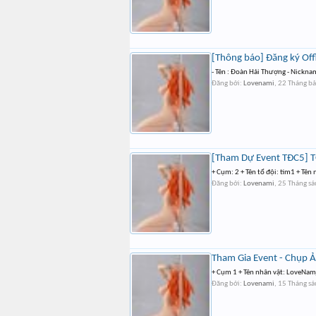
[Thông báo] Đăng ký Off
- Tên : Đoàn Hải Thượng - Nickna
Đăng bởi:
Lovenami
,
22 Tháng b
[Tham Dự Event TĐC5] 
+ Cụm: 2 + Tên tổ đội: tim1 + Tên
Đăng bởi:
Lovenami
,
25 Tháng s
Tham Gia Event - Chụp
+ Cụm 1 + Tên nhân vật: LoveNam
Đăng bởi:
Lovenami
,
15 Tháng s