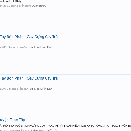
Ta chấm Ét 148 ấy
hín 2015
trong diễn đàn:
Quán Rượu
Tay Bón Phân - Gầy Dựng Cây Trái
n 2015
trong diễn đàn:
Sự Kiện Diễn Đàn
Tay Bón Phân - Gầy Dựng Cây Trái
n 2015
trong diễn đàn:
Sự Kiện Diễn Đàn
uyện Toàn Tập
. MỖI MÓN ĐỒ S.T.C KHOẢNG 200 = MAX THÌ TẨY BAO NHIÊU MÓN RA ĐC TỔNG S.T.C = 50K. 3 MÓN BV
Cẩm Nang Hải Tặc