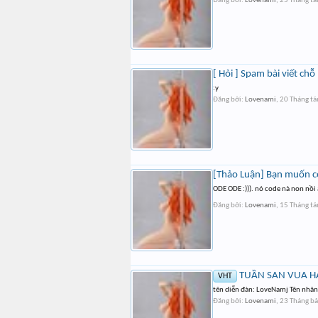
Đăng bởi:
Lovenami
,
25 Tháng t
[ Hỏi ] Spam bài viết chỗ
:y
Đăng bởi:
Lovenami
,
20 Tháng t
[Thảo Luận] Bạn muốn có 
ODE ODE :))). nó code nà non nồi
Đăng bởi:
Lovenami
,
15 Tháng t
TUẦN SAN VUA HẢI
VHT
tên diễn đàn: LoveNamj Tên nhân
Đăng bởi:
Lovenami
,
23 Tháng b