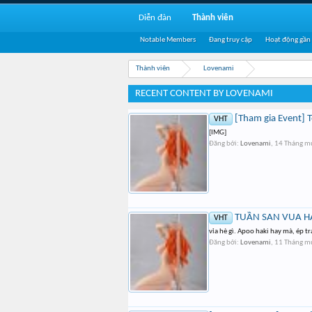
Diễn đàn
Thành viên
Notable Members
Đang truy cập
Hoạt động gần
Thành viên
Lovenami
RECENT CONTENT BY LOVENAMI
[Tham gia Event] 
VHT
[IMG]
Đăng bởi:
Lovenami
,
14 Tháng m
TUẦN SAN VUA HẢI
VHT
vỉa hè gì. Apoo haki hay mà, ép tr
Đăng bởi:
Lovenami
,
11 Tháng m