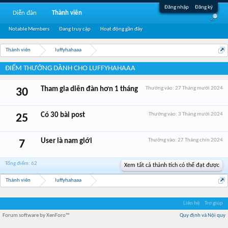
Đăng nhập
Đăng ký
Diễn đàn
Thành viên
Notable Members
Đang truy cập
Hoạt động gần đây
Thành viên
luffyhahaaa
ĐIỂM THƯỞNG DÀNH CHO LUFFYHAHAAA
Tham gia diễn đàn hơn 1 tháng
Thưởng vào:
27 Tháng mười 2024
30
Có 30 bài post
Thưởng vào:
3 Tháng mười 2024
25
User là nam giới
Thưởng vào:
27 Tháng chín 2024
7
Tổng điểm: 62
Xem tất cả thành tích có thể đạt được
Thành viên
luffyhahaaa
Liên hệ
Trợ giúp
Forum software by XenForo™
Quy định và Nội quy