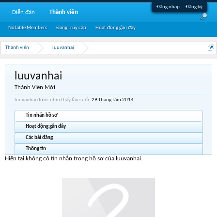
Đăng nhập
Đăng ký
Diễn đàn
Thành viên
Notable Members
Đang truy cập
Hoạt động gần đây
Thành viên
luuvanhai
luuvanhai
Thành Viên Mới
luuvanhai được nhìn thấy lần cuối:
29 Tháng tám 2014
Tin nhắn hồ sơ
Hoạt động gần đây
Các bài đăng
Thông tin
Hiện tại không có tin nhắn trong hồ sơ của luuvanhai.