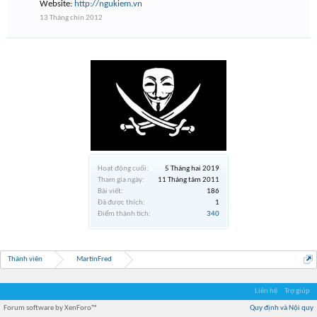
Website:
http://ngukiem.vn
13 Tháng chín 2012
Hoạt động cuối:
5 Tháng hai 2019
Tham gia ngày:
11 Tháng tám 2011
Bài viết:
186
Đã được thích:
1
Điểm thành tích:
340
Thành viên
MartinFred
Liên hệ
Trợ giúp
Forum software by XenForo™
Quy định và Nội quy