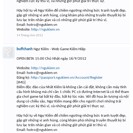
nghiệm cực kỳ thú vị, và những giờ phút giải trí thực sự.
Hãy hội tụ về Ngự Kiếm để chiêm ngưỡng những bức tranh tuyệt đẹp,
gặp gỡ những vị anh hùng, cùng khám phá những truyền thuyết kỳ bí
lưu lạc trên nhân gian và có những giờ phút giải trí thú vị.
Email:
hotro@ngukiem.vn
Website:
http://ngukiem.vn
14 Tháng chín 2012
buffchanh
Ngự Kiếm - Web Game Kiếm Hiệp
OPEN BETA 15:00 Chủ Nhật ngày 16/9/2012
Website:
http://ngukiem.vn
Email:
hotro@ngukiem.vn
Đăng ký:
http://passport.ngukiem.vn/Account/Register
[IMG]
Điểm độc đáo của Nhất Kiếm là không cần cài đặt, không cần máy tính
cấu hình khủng mà chỉ cần 1 chiếc PC có đường Internet là có thể tham
gia chơi game tại bất kỳ đâu, bất kỳ lúc nào. Với đồ họa ấn tượng và nội
dung có chiều sâu, Ngự Kiếm mang đến cho người chơi những trải
nghiệm cực kỳ thú vị, và những giờ phút giải trí thực sự.
Hãy hội tụ về Ngự Kiếm để chiêm ngưỡng những bức tranh tuyệt đẹp,
gặp gỡ những vị anh hùng, cùng khám phá những truyền thuyết kỳ bí
lưu lạc trên nhân gian và có những giờ phút giải trí thú vị.
Email:
hotro@ngukiem.vn