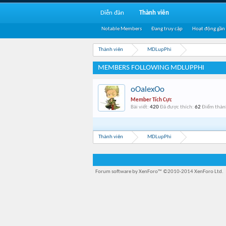
Diễn đàn
Thành viên
Notable Members
Đang truy cập
Hoạt động gần
Thành viên
MDLupPhi
MEMBERS FOLLOWING MDLUPPHI
oOalexOo
Member Tích Cực
Bài viết:
420
Đã được thích:
62
Điểm thành
Thành viên
MDLupPhi
Forum software by XenForo™
©2010-2014 XenForo Ltd.