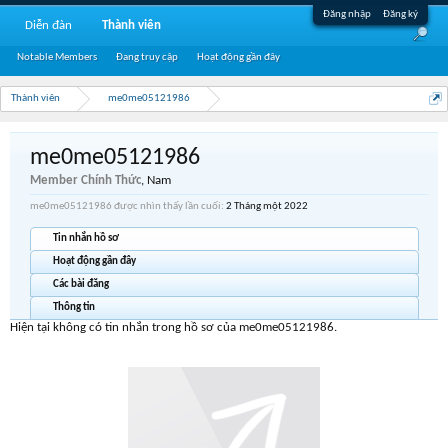
Đăng nhập
Đăng ký
Diễn đàn
Thành viên
Notable Members
Đang truy cập
Hoạt động gần đây
Thành viên
me0me05121986
me0me05121986
Member Chính Thức
, Nam
me0me05121986 được nhìn thấy lần cuối:
2 Tháng một 2022
Tin nhắn hồ sơ
Hoạt động gần đây
Các bài đăng
Thông tin
Hiện tại không có tin nhắn trong hồ sơ của me0me05121986.