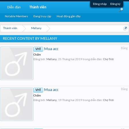
Đăng nhập
Đăng ký
Diễn đàn
Thành viên
Notable Members
Đang truy cập
Hoạt động gần đây
Thành viên
Mellany
RECENT CONTENT BY MELLANY
Mua acc
Đăng
VHT
Chấm
Đăng bởi:
Mellany
,
25 Tháng hai 2019
trong diễn đàn:
Chợ Trời
Mua acc
Đăng
VHT
Chấm
Đăng bởi:
Mellany
,
19 Tháng hai 2019
trong diễn đàn:
Chợ Trời