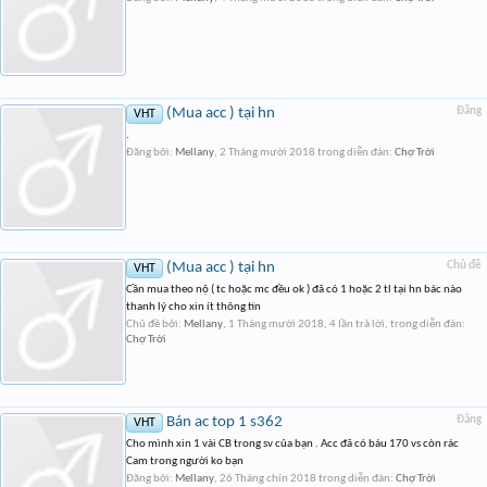
(Mua acc ) tại hn
Đăng
VHT
.
Đăng bởi:
Mellany
,
2 Tháng mười 2018
trong diễn đàn:
Chợ Trời
(Mua acc ) tại hn
Chủ đề
VHT
Cần mua theo nộ ( tc hoặc mc đều ok ) đã có 1 hoặc 2 tl tại hn bác nào
thanh lý cho xin ít thông tin
Chủ đề bởi:
Mellany
,
1 Tháng mười 2018
, 4 lần trả lời, trong diễn đàn:
Chợ Trời
Bán ac top 1 s362
Đăng
VHT
Cho mình xin 1 vài CB trong sv của bạn . Acc đã có báu 170 vs còn rác
Cam trong người ko bạn
Đăng bởi:
Mellany
,
26 Tháng chín 2018
trong diễn đàn:
Chợ Trời