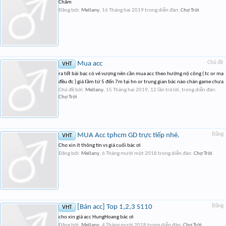
Chấm
Đăng bởi:
Mellany
,
16 Tháng hai 2019
trong diễn đàn:
Chợ Trời
Mua acc
Chủ đề
VHT
ra tết bài bạc có vẻ vượng nên cần mua acc theo hướng nộ công ( tc or ma
đều đc ) giá tầm từ 5 đến 7m tại hn or trung gian bác nào chán game chưa
Chủ đề bởi:
Mellany
,
15 Tháng hai 2019
, 12 lần trả lời, trong diễn đàn:
Chợ Trời
MUA Acc tphcm GD trực tiếp nhé.
Đăng
VHT
Cho xin ít thông tin vs giá cuối bác ơi
Đăng bởi:
Mellany
,
6 Tháng mười một 2018
trong diễn đàn:
Chợ Trời
[Bán acc] Top 1,2,3 S110
Đăng
VHT
cho xin giá acc HungHoang bác ơi
Đăng bởi:
Mellany
,
4 Tháng mười 2018
trong diễn đàn:
Chợ Trời