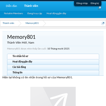
Đăng nhập
Đăng ký
Diễn đàn
Thành viên
Notable Members
Đang truy cập
Hoạt động gần đây
Thành viên
Memory801
Memory801
Thành Viên Mới
, Nam
Memory801 được nhìn thấy lần cuối:
10 Tháng mười 2025
Tin nhắn hồ sơ
Hoạt động gần đây
Các bài đăng
Thông tin
Hiện tại không có tin nhắn trong hồ sơ của Memory801.