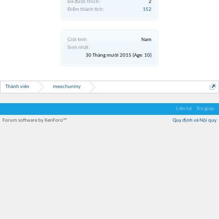
Đã được thích:
2
Điểm thành tích:
152
Giới tính:
Nam
Sinh nhật:
30 Tháng mười 2015
(Age: 10)
Thành viên
meochunmy
Liên hệ
Trợ giúp
Forum software by XenForo™
Quy định và Nội quy
Địa điểm món ngon
Địa điểm nhà hàng
Quán cafe kem
Trung tâm mua sắm