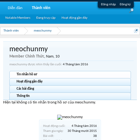
Đăng nhập
Đăng ký
Diễn đàn
Thành viên
Notable Members
Đang truy cập
Hoạt động gần đây
Thành viên
meochunmy
meochunmy
Member Chính Thức
, Nam, 10
meochunmy được nhìn thấy lần cuối:
4 Tháng tám 2016
Tin nhắn hồ sơ
Hoạt động gần đây
Các bài đăng
Thông tin
Hiện tại không có tin nhắn trong hồ sơ của meochunmy.
Hoạt động cuối:
4 Tháng tám 2016
Tham gia ngày:
30 Tháng mười 2015
Bài viết:
38