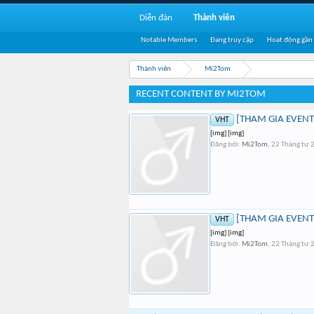
Diễn đàn
Thành viên
Notable Members
Đang truy cập
Hoạt động gần
Thành viên
Mi2Tom
RECENT CONTENT BY MI2TOM
[THAM GIA EVENT]
VHT
[img] [img]
Đăng bởi:
Mi2Tom
,
22 Tháng tư 
[THAM GIA EVENT]
VHT
[img] [img]
Đăng bởi:
Mi2Tom
,
22 Tháng tư 