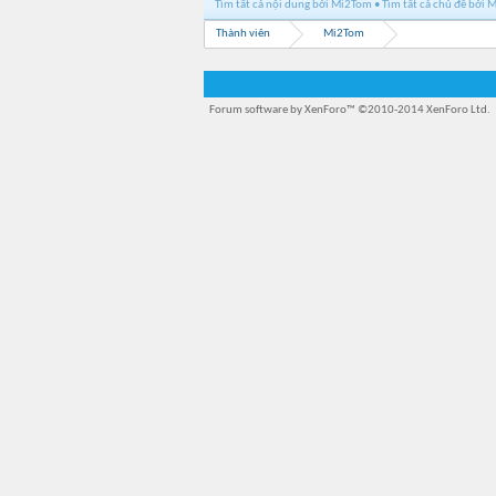
Tìm tất cả nội dung bởi Mi2Tom
Tìm tất cả chủ đề bởi
Thành viên
Mi2Tom
Forum software by XenForo™
©2010-2014 XenForo Ltd.