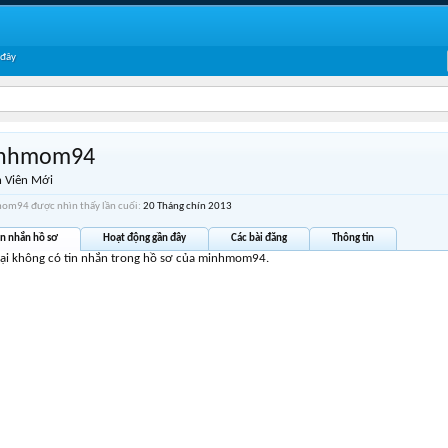
 đây
nhmom94
 Viên Mới
m94 được nhìn thấy lần cuối:
20 Tháng chín 2013
in nhắn hồ sơ
Hoạt động gần đây
Các bài đăng
Thông tin
tại không có tin nhắn trong hồ sơ của minhmom94.