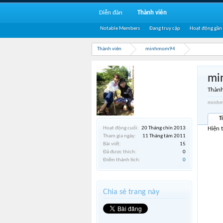
Diễn đàn
Thành viên
Notable Members
Đang truy cập
Hoạt động gần
Thành viên
minhmom94
mi
Thành
minhmo
T
Hoạt động cuối:
20 Tháng chín 2013
Hiện 
Tham gia ngày:
11 Tháng tám 2011
Bài viết:
15
Đã được thích:
0
Điểm thành tích:
0
Chia sẻ trang này