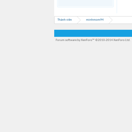
Thành viên
minhmom94
Forum software by XenForo™
©2010-2014 XenForo Ltd.