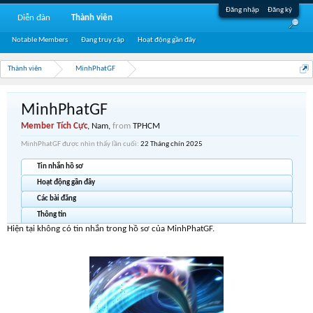
Đăng nhập
Đăng ký
Diễn đàn
Thành viên
Notable Members
Đang truy cập
Hoạt động gần đây
Thành viên
MinhPhatGF
MinhPhatGF
Member Tích Cực
, Nam,
from
TPHCM
MinhPhatGF được nhìn thấy lần cuối:
22 Tháng chín 2025
Tin nhắn hồ sơ
Hoạt động gần đây
Các bài đăng
Thông tin
Hiện tại không có tin nhắn trong hồ sơ của MinhPhatGF.