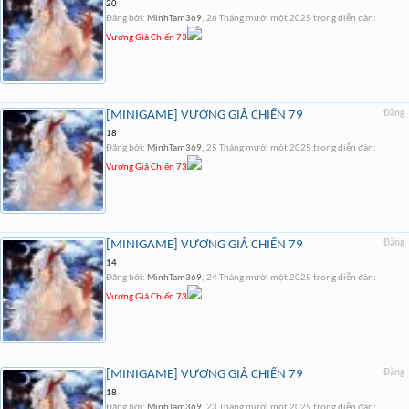
20
Đăng bởi:
MinhTam369
,
26 Tháng mười một 2025
trong diễn đàn:
Vương Giả Chiến 73
[MINIGAME] VƯƠNG GIẢ CHIẾN 79
Đăng
18
Đăng bởi:
MinhTam369
,
25 Tháng mười một 2025
trong diễn đàn:
Vương Giả Chiến 73
[MINIGAME] VƯƠNG GIẢ CHIẾN 79
Đăng
14
Đăng bởi:
MinhTam369
,
24 Tháng mười một 2025
trong diễn đàn:
Vương Giả Chiến 73
[MINIGAME] VƯƠNG GIẢ CHIẾN 79
Đăng
18
Đăng bởi:
MinhTam369
,
23 Tháng mười một 2025
trong diễn đàn: