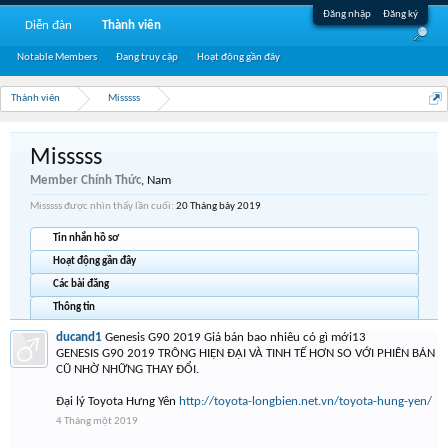
Đăng nhập
Đăng ký
Diễn đàn
Thành viên
Notable Members
Đang truy cập
Hoạt động gần đây
Thành viên
Misssss
Misssss
Member Chính Thức
, Nam
Misssss được nhìn thấy lần cuối:
20 Tháng bảy 2019
Tin nhắn hồ sơ
Hoạt động gần đây
Các bài đăng
Thông tin
ducand1
Genesis G90 2019 Giá bán bao nhiêu có gì mới13
GENESIS G90 2019 TRÔNG HIỆN ĐẠI VÀ TINH TẾ HƠN SO VỚI PHIÊN BẢN
CŨ NHỜ NHỮNG THAY ĐỔI.
Đại lý Toyota Hưng Yên
http://toyota-longbien.net.vn/toyota-hung-yen/
4 Tháng một 2019