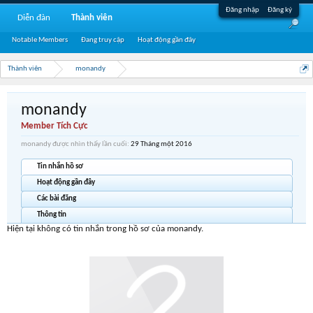
Đăng nhập
Đăng ký
Diễn đàn
Thành viên
Notable Members
Đang truy cập
Hoạt động gần đây
Thành viên
monandy
monandy
Member Tích Cực
monandy được nhìn thấy lần cuối:
29 Tháng một 2016
Tin nhắn hồ sơ
Hoạt động gần đây
Các bài đăng
Thông tin
Hiện tại không có tin nhắn trong hồ sơ của monandy.