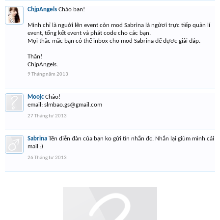
ChjpAngels
Chào bạn!
Mình chỉ là nguời lên event còn mod Sabrina là ngừơi trực tiếp quản lí
event, tổng kết event và phát code cho các bạn.
Mọi thắc mắc bạn có thể inbox cho mod Sabrina để đựơc giải đáp.
Thân!
ChjpAngels.
9 Tháng năm 2013
Moojc
Chào!
email:
slmbao.gs@gmail.com
27 Tháng tư 2013
Sabrina
Tên diễn đàn của bạn ko gửi tin nhắn đc. Nhắn lại giùm mình cái
mail :)
26 Tháng tư 2013