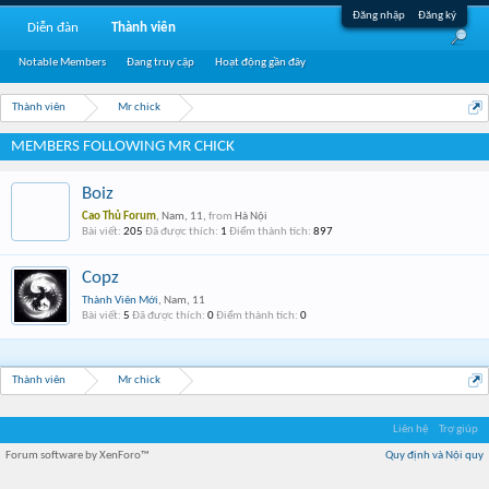
Đăng nhập
Đăng ký
Diễn đàn
Thành viên
Notable Members
Đang truy cập
Hoạt động gần đây
Thành viên
Mr chick
MEMBERS FOLLOWING MR CHICK
Boiz
Cao Thủ Forum
, Nam, 11,
from
Hà Nội
Bài viết:
205
Đã được thích:
1
Điểm thành tích:
897
Copz
Thành Viên Mới
, Nam, 11
Bài viết:
5
Đã được thích:
0
Điểm thành tích:
0
Thành viên
Mr chick
Liên hệ
Trợ giúp
Forum software by XenForo™
Quy định và Nội quy