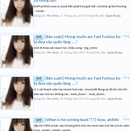
cả mong đợi!
kidH phế bỏ mọe ra, boaS bắn phát hóa giải hết, chả khác gì kid thường
::choler::
Đăng bởi:
Mr chick
,
11 Tháng sáu 2017
trong diễn đàn:
Quán Rượu
[Bàn Luận] Mong muốn acc Fast Furious ko
Đăng
VHT
bị đưa vào quên lãng ....!
mới đi khảo sát resort lúc chiều xong ::big_smile::
Đăng bởi:
Mr chick
,
26 Tháng năm 2017
trong diễn đàn:
Quán Rượu
[Bàn Luận] Mong muốn acc Fast Furious ko
Đăng
VHT
bị đưa vào quên lãng ....!
vì 1 vài thanh niên tay nhanh hơn não, chưa biết đúng sai đã sồn sồn thì
bảo sao chủ acc không cáu ::look_down::::look_down::
Đăng bởi:
Mr chick
,
26 Tháng năm 2017
trong diễn đàn:
Quán Rượu
[When is he coming back???] Now, ahihihi
Đăng
VHT
sắp tới CAM có bác nào thương tình thả cho mình làm trái tên lửa kỉ niệm
hơm :pde44::pde44::pde44: