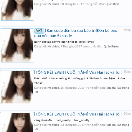
Đăng bởi:
Mr chick
,
20 Tháng ba 2017
trong diễn đàn:
Quán Rượu
[Bán code đền bù sau bào trì]Đền bù bèo
Đăng
VHT
quá nên bán 5k/code
mình chỉ vào đây và không nói gì ::bye::::bye::
Đăng bởi:
Mr chick
,
9 Tháng ba 2017
trong diễn đàn:
Quán Rượu
[TỔNG KẾT EVENT CUỐI NĂM] Vua Hải Tặc và Tôi !
Đăng
thêm số 0 phía sau mỗi giải thưởng gọi là đền bù cho ae chậm trễ chứ
::boss::
Đăng bởi:
Mr chick
,
25 Tháng hai 2017
trong diễn đàn:
Vua Hải Tặc Trong
Tôi
[TỔNG KẾT EVENT CUỐI NĂM] Vua Hải Tặc và Tôi !
Đăng
vàng ở nơi đâu ::bad_smelly::::bad_smelly::
Đăng bởi:
Mr chick
,
23 Tháng hai 2017
trong diễn đàn:
Vua Hải Tặc Trong
Tôi