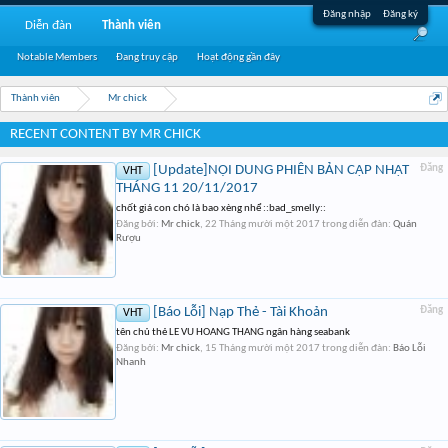
Đăng nhập
Đăng ký
Diễn đàn
Thành viên
Notable Members
Đang truy cập
Hoạt động gần đây
Thành viên
Mr chick
RECENT CONTENT BY MR CHICK
[Update]NỘI DUNG PHIÊN BẢN CẬP NHẬT
Đăng
VHT
THÁNG 11 20/11/2017
chốt giá con chó là bao xèng nhể ::bad_smelly::
Đăng bởi:
Mr chick
,
22 Tháng mười một 2017
trong diễn đàn:
Quán
Rượu
[Báo Lỗi] Nạp Thẻ - Tài Khoản
Đăng
VHT
tên chủ thẻ LE VU HOANG THANG ngân hàng seabank
Đăng bởi:
Mr chick
,
15 Tháng mười một 2017
trong diễn đàn:
Báo Lỗi
Nhanh