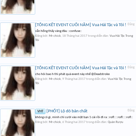
[TỔNG KẾT EVENT CUỐI NĂM] Vua Hải Tặc và Tôi !
Đăng
vẫn hổng thấy vàng đâu ::confuse::
Đăng bởi:
Mr chick
,
18 Tháng hai 2017
trong diễn đàn:
Vua Hải Tặc Trong
Tôi
[TỔNG KẾT EVENT CUỐI NĂM] Vua Hải Tặc và Tôi !
Đăng
cho hỏi bao h thì phát quà event này nhể @Deadstroke
Đăng bởi:
Mr chick
,
9 Tháng hai 2017
trong diễn đàn:
Vua Hải Tặc Trong
Tôi
[PHỐT] Lộ dõ bản chất
Đăng
VHT
không có gì, mình chỉ cười vào mặt bạn 1 cái rồi đi ra ::rofl::::rofl::::rofl::
Đăng bởi:
Mr chick
,
6 Tháng hai 2017
trong diễn đàn:
Quán Rượu