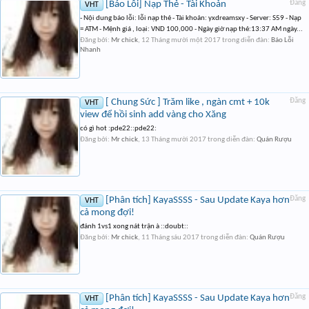
[Báo Lỗi] Nạp Thẻ - Tài Khoản
Đăng
VHT
- Nội dung báo lỗi: lỗi nạp thẻ - Tài khoản: yxdreamsxy - Server: S59 - Nạp
= ATM - Mệnh giá , loại: VND 100,000 - Ngày giờ nạp thẻ:13:37 AM ngày...
Đăng bởi:
Mr chick
,
12 Tháng mười một 2017
trong diễn đàn:
Báo Lỗi
Nhanh
[ Chung Sức ] Trăm like , ngàn cmt + 10k
Đăng
VHT
view để hồi sinh add vàng cho Xăng
có gì hot :pde22::pde22:
Đăng bởi:
Mr chick
,
13 Tháng mười 2017
trong diễn đàn:
Quán Rượu
[Phân tích] KayaSSSS - Sau Update Kaya hơn
Đăng
VHT
cả mong đợi!
đánh 1vs1 xong nát trận à ::doubt::
Đăng bởi:
Mr chick
,
11 Tháng sáu 2017
trong diễn đàn:
Quán Rượu
[Phân tích] KayaSSSS - Sau Update Kaya hơn
Đăng
VHT